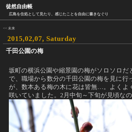
徒然自由帳
広島を住処として見たり、感じたことを自由に書きなぐり
<< 未来
2015,02,07, Saturday
千田公園の梅
坂町の横浜公園や縮景園の梅がソロソロだ
で、職場から数分の千田公園の梅を見に行
が、数本ある梅の木に花は皆無…。よくよ
咲いていました。2月中旬～下旬が見頃な