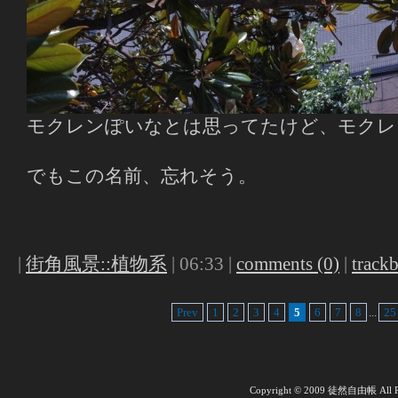
モクレンぽいなとは思ってたけど、モクレ
でもこの名前、忘れそう。
|
街角風景::植物系
| 06:33 |
comments (0)
|
trackb
Prev
1
2
3
4
5
6
7
8
...
25
Copyright © 2009 徒然自由帳 All Ri