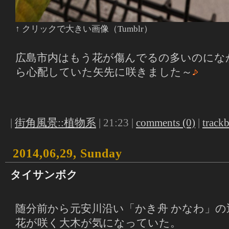
↑ クリックで大きい画像（Tumblr）
広島市内はもう花が傷んでるの多いのにな
ら心配していた矢先に咲きました～
|
街角風景::植物系
| 21:23 |
comments (0)
|
trackb
2014,06,29, Sunday
タイサンボク
随分前から元安川沿い「かき舟 かなわ」
花が咲く大木が気になっていた。