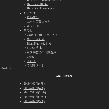
->
Hiroshima HDRer
->
Hiroshima Photographer
おでかけ
->
看藝累記
->
ぶらり広島街歩き
->
キョリ測
その他
->
CUB110PROで行こう！
->
ネット備忘録
->
BlognPlus を使おう！
->
FC2側 跡地
->
白ス海苔のニコ動倉庫
->
twilog
->
そら！
->
管理者ページ
 PAGE
△
ARCHIVES
2018年06月(4件)
2018年05月(4件)
2018年04月(13件)
2018年03月(13件)
2018年02月(5件)