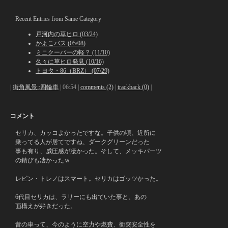
Recent Entries from Same Category
戸河内の草ヒロ (03/24)
かよこバス (05/08)
ミニクーパーの軽？ (11/10)
久々に草ヒロ発見 (10/16)
トヨタ・86（BRZ） (07/29)
|
街角風景::四輪車
| 06:54 |
comments (2)
|
trackback (0)
|
コメント
セリカ、カッコよかったですな。子供の頃、近所に
乗ってる人が居てですね、ダークグリーンだった
事も有り、威圧感が凄かった。そして、メッキパーツ
の錆びも凄かったｗ
レビン・トレノはスマート。セリカはゴッツかった。
6代目セリカは、ラリーにも出ていた事と、あの
面構えが好きだった。
昔の車って、今のように空力や燃費、衝突安全性を