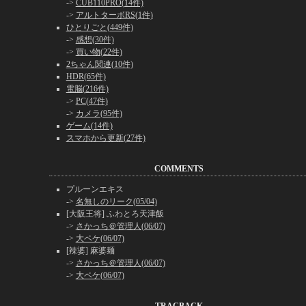
->
CUB110PRO(14件)
->
アルトターボRS(1件)
ひとりごと(449件)
->
感想(30件)
->
買い物(22件)
2ちゃん関連(10件)
HDR(65件)
電脳(216件)
->
PC(47件)
->
カメラ(95件)
ゲーム(14件)
スマホから更新(27件)
COMMENTS
プルーンエキス
->
名無しのリーク(05/04)
[大阪王将] ふわとろ天津飯
->
さかっち＠管理人(06/07)
->
大ペケ(06/07)
[辣婆] 麻婆麺
->
さかっち＠管理人(06/07)
->
大ペケ(06/07)