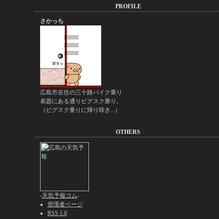
PROFILE
さかっち
広島市在住の三十路バイク乗り
表題にある通りビグスク乗り。
（ビグスク乗りに帰り咲き...）
OTHERS
-
天気予報コム
-
管理者ページ
RSS 1.0