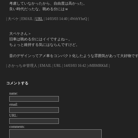
考慮していなかったから、自由度は高かった。
良い時代だったな。眺める分にはｗ
| 大ペケ | EMAIL |
URL
| 14/03/03 14:40 | 4WrbYheQ |
大ペケさん＞
旧車は眺める分にはイイですよね～。
ちょっと維持する気にはならんですけど。
昔のデザインってアメ車をコンパクト化したような雰囲気があって大好物で
| さかっち＠管理人 | EMAIL | URL | 14/03/03 16:42 | rMBMRKkE |
コメントする
name:
email:
URL:
comments: