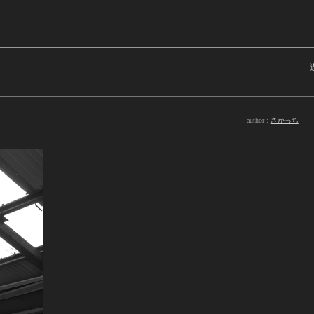
author :
さかっち