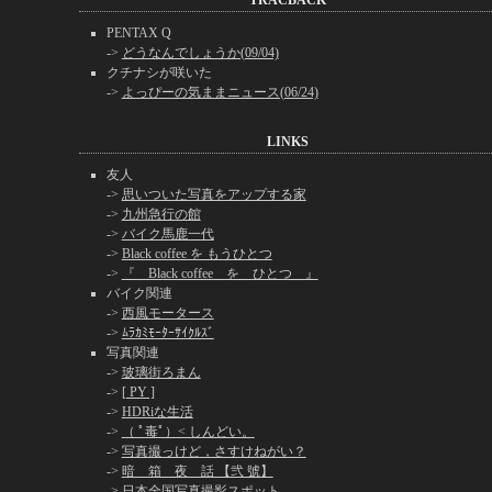
TRACBACK
PENTAX Q
->
どうなんでしょうか(09/04)
クチナシが咲いた
->
よっぴーの気ままニュース(06/24)
LINKS
友人
->
思いついた写真をアップする家
->
九州急行の館
->
バイク馬鹿一代
->
Black coffee を もうひとつ
->
『 Black coffee を ひとつ 』
バイク関連
->
西風モータース
->
ﾑﾗｶﾐﾓｰﾀｰｻｲｸﾙｽﾞ
写真関連
->
玻璃街ろまん
->
[ PY ]
->
HDRiな生活
->
（ ﾟ毒ﾟ）< しんどい。
->
写真撮っけど，さすけねがい？
->
暗 箱 夜 話 【弐 號】
->
日本全国写真撮影スポット