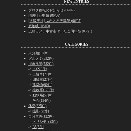
NEW ENTRIES
ブログ移転のお知らせ (06/07)
[辣婆] 麻婆麺 (06/06)
[大阪王将] ふわとろ天津飯 (06/05)
寂地峡 (06/03)
広島カメラ中古市 ＆ 3たこ周年祭 (05/21)
CATEGORIES
未分類(10件)
グルメ？(332件)
街角風景(782件)
->
！(229件)
->
二輪車(77件)
->
四輪車(27件)
->
建築物(90件)
->
植物系(170件)
->
動物系(57件)
->
そら(124件)
休息(325件)
->
撮影(68件)
自分車両(122件)
->
トリシティ(3件)
->
B5(5件)