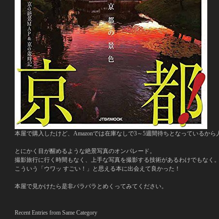
本屋で購入したけど、Amazonでは在庫なしで3～5週間待ちとなっているか
とにかく目が醒めるような絶景写真のオンパレード。
撮影旅行に行く時間もなく、上手な写真を撮影する技術があるわけでもなく
こういう「ウワッ すごい！」と思える本に出会えて良かった！
本屋で見かけたら是非パラパラとめくってみてください。
Recent Entries from Same Category