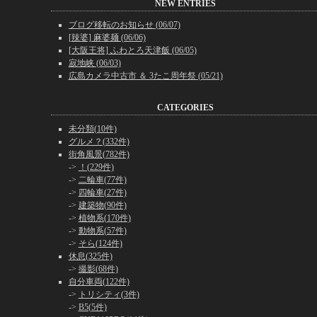
NEW ENTRIES
ブログ移転のお知らせ (06/07)
[辣婆] 麻婆麺 (06/06)
[大阪王将] ふわとろ天津飯 (06/05)
寂地峡 (06/03)
広島カメラ中古市 ＆ 3たこ周年祭 (05/21)
CATEGORIES
未分類(10件)
グルメ？(332件)
街角風景(782件)
->
！(229件)
->
二輪車(77件)
->
四輪車(27件)
->
建築物(90件)
->
植物系(170件)
->
動物系(57件)
->
そら(124件)
休息(325件)
->
撮影(68件)
自分車両(122件)
->
トリシティ(3件)
->
B5(5件)