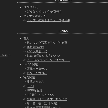
TRACBACK
PENTAX Q
->
どうなんでしょうか(09/04)
クチナシが咲いた
->
よっぴーの気ままニュース(06/24)
LINKS
友人
->
思いついた写真をアップする家
->
九州急行の館
->
バイク馬鹿一代
 PAGE
△
->
Black coffee を もうひとつ
->
『 Black coffee を ひとつ 』
バイク関連
->
西風モータース
->
ﾑﾗｶﾐﾓｰﾀｰｻｲｸﾙｽﾞ
写真関連
->
玻璃街ろまん
->
[ PY ]
->
HDRiな生活
->
（ ﾟ毒ﾟ）< しんどい。
->
写真撮っけど，さすけねがい？
->
暗 箱 夜 話 【弐 號】
->
日本全国写真撮影スポット