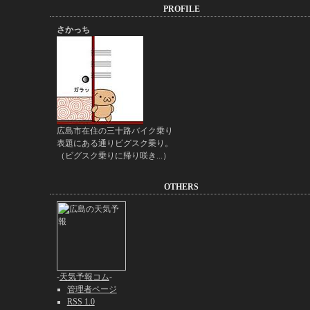
PROFILE
さかっち
広島市在住の三十路バイク乗り
表題にある通りビグスク乗り。
（ビグスク乗りに帰り咲き...）
OTHERS
-
天気予報コム
-
管理者ページ
RSS 1.0