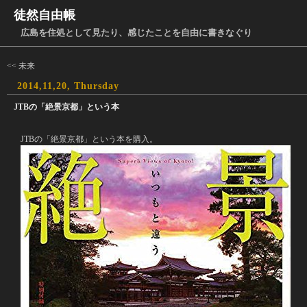
徒然自由帳
広島を住処として見たり、感じたことを自由に書きなぐり
<< 未来
2014,11,20, Thursday
JTBの「絶景京都」という本
JTBの「絶景京都」という本を購入。