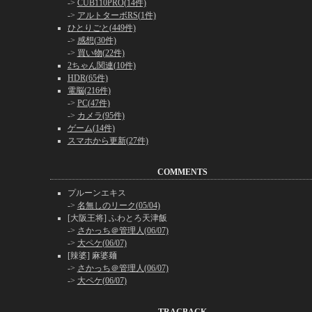
->
CUB110PRO(14件)
->
アルトターボRS(1件)
ひとりごと(449件)
->
感想(30件)
->
買い物(22件)
2ちゃん関連(10件)
HDR(65件)
電脳(216件)
->
PC(47件)
->
カメラ(95件)
ゲーム(14件)
スマホから更新(27件)
COMMENTS
プルーンエキス
->
名無しのリーク(05/04)
[大阪王将] ふわとろ天津飯
->
さかっち＠管理人(06/07)
->
大ペケ(06/07)
[辣婆] 麻婆麺
->
さかっち＠管理人(06/07)
->
大ペケ(06/07)