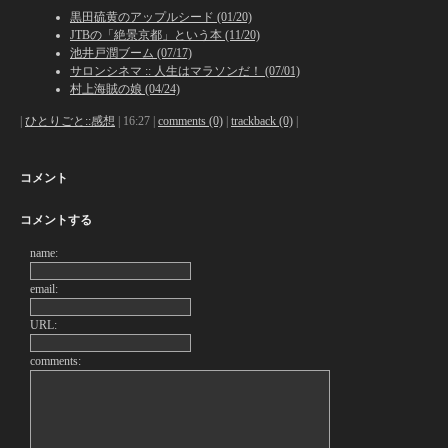
黒田硫黄のアップルシード (01/20)
JTBの「絶景京都」という本 (11/20)
池井戸潤ブーム (07/17)
サロンシネマ :: 人生はマラソンだ！ (07/01)
村上海賊の娘 (04/24)
|
ひとりごと::感想
| 16:27 |
comments (0)
|
trackback (0)
|
コメント
コメントする
name:
email:
URL:
comments: