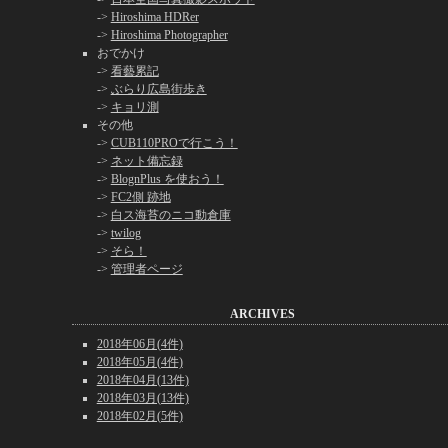
->
Hiroshima HDRer
->
Hiroshima Photographer
おでかけ
->
看藝累記
->
ぶらり広島街歩き
->
キョリ測
その他
->
CUB110PROで行こう！
->
ネット備忘録
->
BlognPlus を使おう！
->
FC2側 跡地
->
白ス海苔のニコ動倉庫
->
twilog
->
そら！
->
管理者ページ
ARCHIVES
2018年06月(4件)
2018年05月(4件)
2018年04月(13件)
2018年03月(13件)
2018年02月(5件)