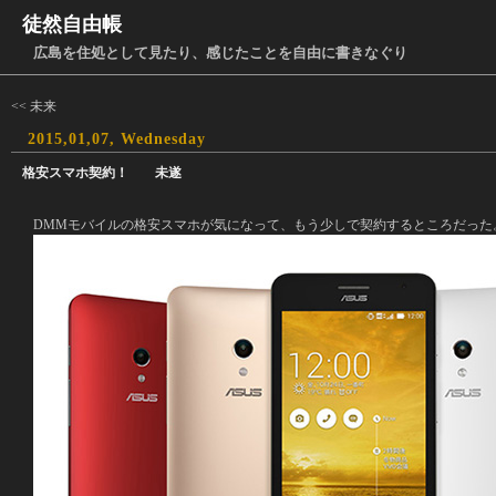
徒然自由帳
広島を住処として見たり、感じたことを自由に書きなぐり
<< 未来
2015,01,07, Wednesday
格安スマホ契約！ 未遂
DMMモバイルの格安スマホが気になって、もう少しで契約するところだった