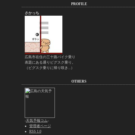
PROFILE
さかっち
広島市在住の三十路バイク乗り
表題にある通りビグスク乗り。
（ビグスク乗りに帰り咲き...）
OTHERS
-
天気予報コム
-
管理者ページ
RSS 1.0