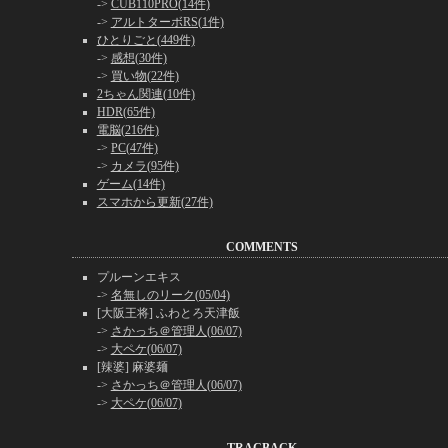
->
CUB110PRO(14件)
->
アルトターボRS(1件)
ひとりごと(449件)
->
感想(30件)
->
買い物(22件)
2ちゃん関連(10件)
HDR(65件)
電脳(216件)
->
PC(47件)
->
カメラ(95件)
ゲーム(14件)
スマホから更新(27件)
COMMENTS
プルーンエキス
->
名無しのリーク(05/04)
[大阪王将] ふわとろ天津飯
->
さかっち＠管理人(06/07)
->
大ペケ(06/07)
[辣婆] 麻婆麺
->
さかっち＠管理人(06/07)
->
大ペケ(06/07)