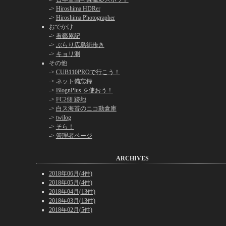
->
Hiroshima HDRer
->
Hiroshima Photographer
おでかけ
->
看藝累記
->
ぶらり広島街歩き
->
キョリ測
その他
->
CUB110PROで行こう！
->
ネット備忘録
->
BlognPlus を使おう！
->
FC2側 跡地
->
白ス海苔のニコ動倉庫
->
twilog
->
そら！
->
管理者ページ
ARCHIVES
2018年06月(4件)
2018年05月(4件)
2018年04月(13件)
2018年03月(13件)
2018年02月(5件)