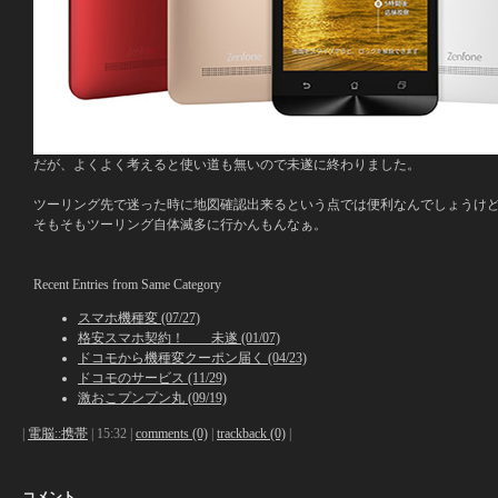
だが、よくよく考えると使い道も無いので未遂に終わりました。
ツーリング先で迷った時に地図確認出来るという点では便利なんでしょうけ
そもそもツーリング自体滅多に行かんもんなぁ。
Recent Entries from Same Category
スマホ機種変 (07/27)
格安スマホ契約！ 未遂 (01/07)
ドコモから機種変クーポン届く (04/23)
ドコモのサービス (11/29)
激おこプンプン丸 (09/19)
|
電脳::携帯
| 15:32 |
comments (0)
|
trackback (0)
|
コメント