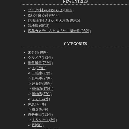
NEW ENTRIES
ブログ移転のお知らせ (06/07)
[辣婆] 麻婆麺 (06/06)
[大阪王将] ふわとろ天津飯 (06/05)
寂地峡 (06/03)
広島カメラ中古市 ＆ 3たこ周年祭 (05/21)
CATEGORIES
未分類(10件)
グルメ？(332件)
街角風景(782件)
->
！(229件)
->
二輪車(77件)
->
四輪車(27件)
->
建築物(90件)
->
植物系(170件)
->
動物系(57件)
->
そら(124件)
休息(325件)
->
撮影(68件)
自分車両(122件)
->
トリシティ(3件)
->
B5(5件)