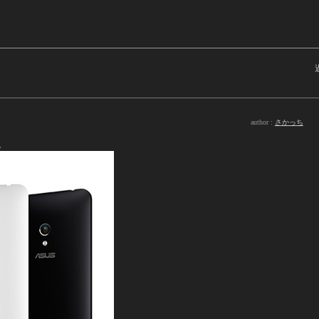
author :
さかっち
。