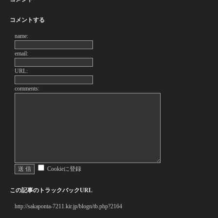
コメントする
name:
email:
URL:
comments:
Cookieに登録
この記事のトラックバックURL
http://sakaponta-7211.kir.jp/blogn/tb.php?2164