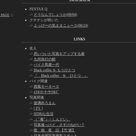
TRACBACK
PENTAX Q
->
どうなんでしょうか(09/04)
 PAGE
△
クチナシが咲いた
->
よっぴーの気ままニュース(06/24)
LINKS
友人
->
思いついた写真をアップする家
->
九州急行の館
->
バイク馬鹿一代
->
Black coffee を もうひとつ
->
『 Black coffee を ひとつ 』
バイク関連
->
西風モータース
->
ﾑﾗｶﾐﾓｰﾀｰｻｲｸﾙｽﾞ
写真関連
->
玻璃街ろまん
->
[ PY ]
->
HDRiな生活
->
（ ﾟ毒ﾟ）< しんどい。
->
写真撮っけど，さすけねがい？
->
暗 箱 夜 話 【弐 號】
->
日本全国写真撮影スポット