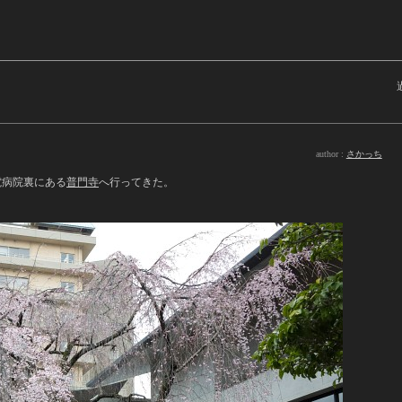
author :
さかっち
電病院裏にある
普門寺
へ行ってきた。