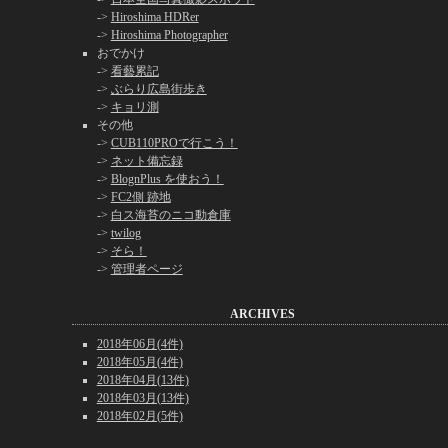
->
Hiroshima HDRer
->
Hiroshima Photographer
おでかけ
->
看藝累記
->
ぶらり広島街歩き
->
キョリ測
その他
->
CUB110PROで行こう！
->
ネット備忘録
->
BlognPlus を使おう！
->
FC2側 跡地
->
白ス海苔のニコ動倉庫
->
twilog
->
そら！
->
管理者ページ
ARCHIVES
2018年06月(4件)
2018年05月(4件)
2018年04月(13件)
2018年03月(13件)
2018年02月(5件)