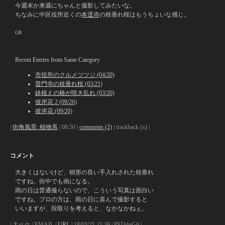
今週末か来週にちゃんと撮影してみたいな。
ちなみに中区役所近くの
本逕寺
の枝垂れ桜はもうちょいな感じ。
GR
Recent Entries from Same Category
市役所のクルメツツジ (04/20)
普門寺の枝垂れ桜 (03/21)
鉢植えの椿が咲き乱れ (03/20)
彼岸花 2 (09/26)
彼岸花 (09/20)
|
街角風景::植物系
| 06:50 |
comments (2)
| trackback (x) |
コメント
大きくはないけど、樹形の良い手入れされた枝垂れ
ですね。街中でも画になる。
雨の日は普通撮らないので、こういう写真は面白い
ですね。プロの方は、雨の日に喜んで撮影すると
いいますが、段取りを考えると、なかなかねぇ。
| 大ペケ | EMAIL |
URL
| 18/03/21 21:39 | PEl3dgG6 |