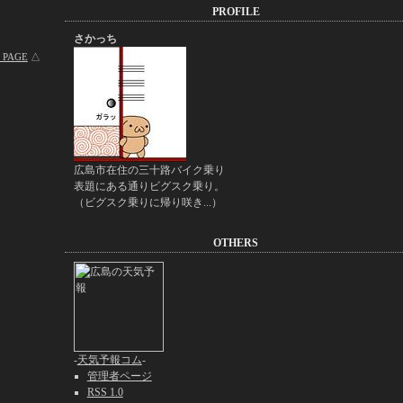
PROFILE
さかっち
 PAGE
△
広島市在住の三十路バイク乗り
表題にある通りビグスク乗り。
（ビグスク乗りに帰り咲き...）
OTHERS
-
天気予報コム
-
管理者ページ
RSS 1.0