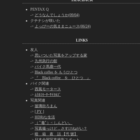
TRACBACK
PENTAX Q
->
どうなんでしょうか(09/04)
クチナシが咲いた
->
よっぴーの気ままニュース(06/24)
LINKS
友人
->
思いついた写真をアップする家
->
九州急行の館
->
バイク馬鹿一代
->
Black coffee を もうひとつ
->
『 Black coffee を ひとつ 』
バイク関連
->
西風モータース
->
ﾑﾗｶﾐﾓｰﾀｰｻｲｸﾙｽﾞ
写真関連
->
玻璃街ろまん
->
[ PY ]
->
HDRiな生活
->
（ ﾟ毒ﾟ）< しんどい。
->
写真撮っけど，さすけねがい？
->
暗 箱 夜 話 【弐 號】
->
日本全国写真撮影スポット