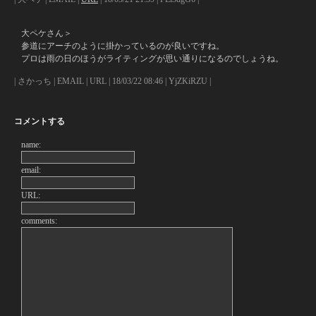
大ペケさん＞
参道にアーチのように掛かっているのが良いですね。
プロは雨の日のほうがライティングが思い通りになるのでしょうね。
| さかっち | EMAIL | URL | 18/03/22 08:46 | YjZKiRZU |
コメントする
name:
email:
URL:
comments: