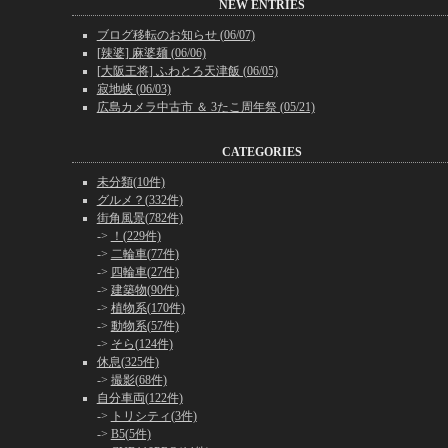
NEW ENTRIES
ブログ移転のお知らせ (06/07)
[辣婆] 麻婆麺 (06/06)
[大阪王将] ふわとろ天津飯 (06/05)
寂地峡 (06/03)
広島カメラ中古市 ＆ 3たこ周年祭 (05/21)
CATEGORIES
未分類(10件)
グルメ？(332件)
街角風景(782件)
->
！(229件)
->
二輪車(77件)
->
四輪車(27件)
->
建築物(90件)
->
植物系(170件)
->
動物系(57件)
->
そら(124件)
休息(325件)
->
撮影(68件)
自分車両(122件)
->
トリシティ(3件)
->
B5(5件)