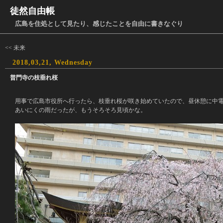
徒然自由帳
広島を住処として見たり、感じたことを自由に書きなぐり
<< 未来
2018,03,21, Wednesday
普門寺の枝垂れ桜
用事で広島市役所へ行ったら、枝垂れ桜が咲き始めていたので、昼休憩に中
あいにくの雨だったが、もうそろそろ見頃かな。