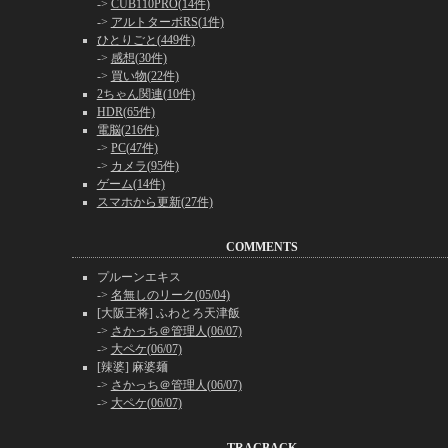
->
CUB110PRO(14件)
->
アルトターボRS(1件)
ひとりごと(449件)
->
感想(30件)
->
買い物(22件)
2ちゃん関連(10件)
HDR(65件)
電脳(216件)
->
PC(47件)
->
カメラ(95件)
ゲーム(14件)
スマホから更新(27件)
COMMENTS
プルーンエキス
->
名無しのリーク(05/04)
[大阪王将] ふわとろ天津飯
->
さかっち＠管理人(06/07)
->
大ペケ(06/07)
[辣婆] 麻婆麺
->
さかっち＠管理人(06/07)
->
大ペケ(06/07)