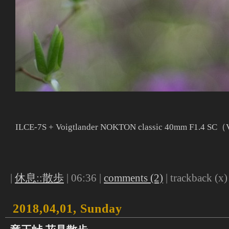
ILCE-7S + Voigtlander NOKTON classic 40mm F1.4 S
|
休息::散歩
| 06:36 |
comments (2)
| trackback (x) 
2018,04,01, Sunday