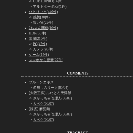
->
CUB110PRO(14件)
->
アルトターボRS(1件)
ひとりごと(449件)
->
感想(30件)
->
買い物(22件)
2ちゃん関連(10件)
HDR(65件)
電脳(216件)
->
PC(47件)
->
カメラ(95件)
ゲーム(14件)
スマホから更新(27件)
COMMENTS
プルーンエキス
->
名無しのリーク(05/04)
[大阪王将] ふわとろ天津飯
->
さかっち＠管理人(06/07)
->
大ペケ(06/07)
[辣婆] 麻婆麺
->
さかっち＠管理人(06/07)
->
大ペケ(06/07)