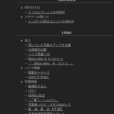
TRACBACK
PENTAX Q
->
どうなんでしょうか(09/04)
クチナシが咲いた
->
よっぴーの気ままニュース(06/24)
LINKS
友人
->
思いついた写真をアップする家
->
九州急行の館
->
バイク馬鹿一代
->
Black coffee を もうひとつ
->
『 Black coffee を ひとつ 』
バイク関連
->
西風モータース
->
ﾑﾗｶﾐﾓｰﾀｰｻｲｸﾙｽﾞ
写真関連
->
玻璃街ろまん
->
[ PY ]
->
HDRiな生活
->
（ ﾟ毒ﾟ）< しんどい。
->
写真撮っけど，さすけねがい？
->
暗 箱 夜 話 【弐 號】
->
日本全国写真撮影スポット