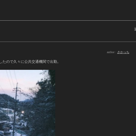
author :
さかっち
結したので久々に公共交通機関で出勤。