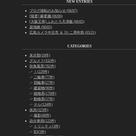
NEW ENTRIES
ブログ移転のお知らせ (06/07)
[辣婆] 麻婆麺 (06/06)
[大阪王将] ふわとろ天津飯 (06/05)
寂地峡 (06/03)
広島カメラ中古市 ＆ 3たこ周年祭 (05/21)
CATEGORIES
未分類(10件)
グルメ？(332件)
街角風景(782件)
->
！(229件)
->
二輪車(77件)
->
四輪車(27件)
->
建築物(90件)
->
植物系(170件)
->
動物系(57件)
->
そら(124件)
休息(325件)
->
撮影(68件)
自分車両(122件)
->
トリシティ(3件)
->
B5(5件)