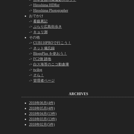
->
Hiroshima HDRer
->
Hiroshima Photographer
おでかけ
->
看藝累記
->
ぶらり広島街歩き
->
キョリ測
その他
->
CUB110PROで行こう！
->
ネット備忘録
->
BlognPlus を使おう！
->
FC2側 跡地
->
白ス海苔のニコ動倉庫
->
twilog
->
そら！
->
管理者ページ
ARCHIVES
2018年06月(4件)
2018年05月(4件)
2018年04月(13件)
2018年03月(13件)
2018年02月(5件)