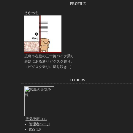
PROFILE
さかっち
広島市在住の三十路バイク乗り
表題にある通りビグスク乗り。
（ビグスク乗りに帰り咲き...）
OTHERS
-
天気予報コム
-
管理者ページ
RSS 1.0