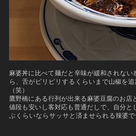
麻婆丼に比べて麺だと辛味が緩和されない
ら、舌がピリピリするくらいまで山椒を追
（笑）
鷹野橋にある行列が出来る麻婆豆腐のお店
値段も安いし客対応も普通だしで、自分と
ぶくらいならサッサと済ませられる辣婆で