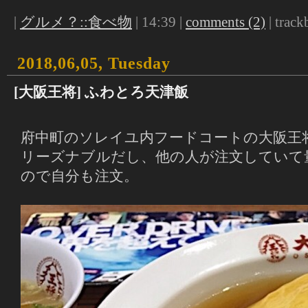
|
グルメ？::食べ物
| 14:39 |
comments (2)
| track
2018,06,05, Tuesday
[大阪王将] ふわとろ天津飯
府中町のソレイユ内フードコートの大阪王
リーズナブルだし、他の人が注文していて
ので自分も注文。