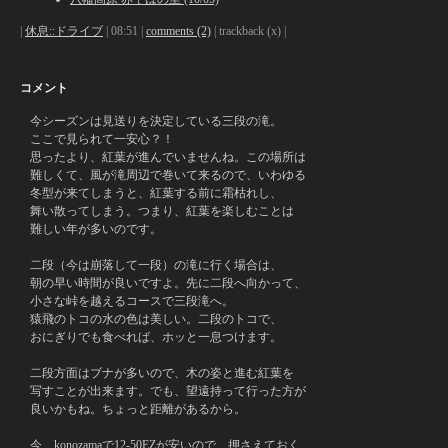
|
休息::ドライブ
| 08:51 |
comments (2)
| trackback (x) |
コメント
今シーズンは見送りを決定している三段の滝。
ここで見られて一安心？！
思ったより、紅葉が進んでいませんね。この場所は
難しくて、風が滝周辺で巻いて来るので、いわゆる
冬型が来てしまうと、紅葉する前に霜枯れし、
舞い散ってしまう。つまり、紅葉を楽しむことは
難しい年が多いのです。
二段（今は崩落して一段）の滝に行く場合は、
朝の早い時間が良いですよ。先に二段へ向かって、
小さな峠を越えるコースで三段滝へ。
猿飛のトコの水の色は美しい。二段のトコで、
おにぎりでも食べれば、ホッと一息つけます。
二段方面はブナが多いので、木の姿と進む紅葉を
写すことが出来ます。でも、望遠持って行った方が
良いかもね。ちょっと距離があるから。
今、konozamaで12-50EZが安いので、押さえておく