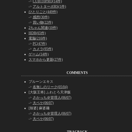
->
CUB110PRO(14件)
->
アルトターボRS(1件)
ひとりごと(449件)
->
感想(30件)
->
買い物(22件)
2ちゃん関連(10件)
HDR(65件)
電脳(216件)
->
PC(47件)
->
カメラ(95件)
ゲーム(14件)
スマホから更新(27件)
COMMENTS
プルーンエキス
->
名無しのリーク(05/04)
[大阪王将] ふわとろ天津飯
->
さかっち＠管理人(06/07)
->
大ペケ(06/07)
[辣婆] 麻婆麺
->
さかっち＠管理人(06/07)
->
大ペケ(06/07)