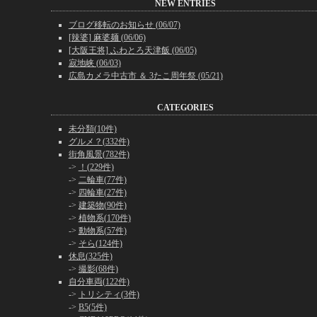
NEW ENTRIES
ブログ移転のお知らせ (06/07)
[辣婆] 麻婆麺 (06/06)
[大阪王将] ふわとろ天津飯 (06/05)
寂地峡 (06/03)
広島カメラ中古市 ＆ 3たこ周年祭 (05/21)
CATEGORIES
未分類(10件)
グルメ？(332件)
街角風景(782件)
->
！(229件)
->
二輪車(77件)
->
四輪車(27件)
->
建築物(90件)
->
植物系(170件)
->
動物系(57件)
->
そら(124件)
休息(325件)
->
撮影(68件)
自分車両(122件)
->
トリシティ(3件)
->
B5(5件)