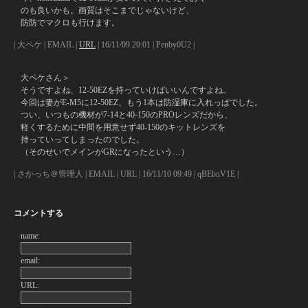
のも良いかも。画質はそこまでじゃないけど、
防防でマクロも行けます。
| 大ペケ | EMAIL |
URL
| 16/11/09 20:01 | Penby0U2 |
大ペケさん＞
そうですよね、12-50EZを持っていけばいいんですよね。
今回は妻がE-M5に12-50EZ、もう1本は防湿庫に入れっぱでした。
つい、いつもの機材が7-14と40-150のPROレンズだから、
軽くするために中間を用意せず40-150のキットレンズを
持っていってしまったのでした。
（そのせいでメインがGRになったという…）
| さかっち＠管理人 | EMAIL | URL | 16/11/10 09:49 | qBEbnV1E |
コメントする
name:
email:
URL: