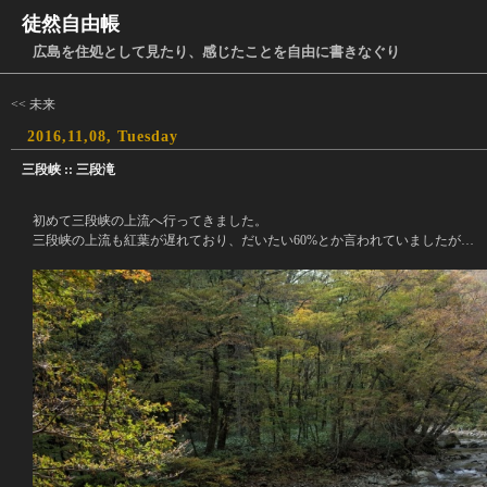
徒然自由帳
広島を住処として見たり、感じたことを自由に書きなぐり
<< 未来
2016,11,08, Tuesday
三段峡 :: 三段滝
初めて三段峡の上流へ行ってきました。
三段峡の上流も紅葉が遅れており、だいたい60%とか言われていましたが…