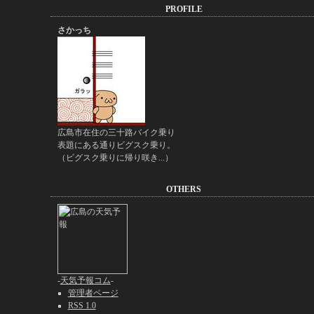
PROFILE
さかっち
広島市在住の三十路バイク乗り
表題にある通りビグスク乗り。
（ビグスク乗りに帰り咲き...）
OTHERS
-
天気予報コム
-
管理者ページ
RSS 1.0