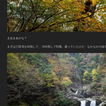
まあまあかな？
まずは三段滝を目指して… 30分程して到着。曇っていたけど、なかなかの迫