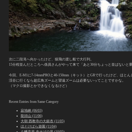
次に二段滝へ向かったけど、猿飛の渡し船で大行列。
15分程並んだところへ係員さんがやって来て「あと30分ちょっと並ばないと
今回、E-M1に7-14mmPROと40-150mm（キット）とGRで行ったけど、ほ
渓谷に行くなら超広角ズームと望遠ズームは必要ないってことですかな。
（マクロ撮影とかできなくなるけど）
Recent Entries from Same Category
寂地峡 (06/03)
龍頭山 (11/06)
大朝 西教寺の大銀杏 (11/05)
ほとけばら遊園 (11/04)
八幡高原 赤そばの里 (10/05)