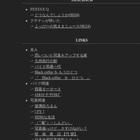
TRACBACK
PENTAX Q
->
どうなんでしょうか(09/04)
クチナシが咲いた
->
よっぴーの気ままニュース(06/24)
LINKS
友人
->
思いついた写真をアップする家
->
九州急行の館
->
バイク馬鹿一代
->
Black coffee を もうひとつ
->
『 Black coffee を ひとつ 』
バイク関連
->
西風モータース
->
ﾑﾗｶﾐﾓｰﾀｰｻｲｸﾙｽﾞ
写真関連
->
玻璃街ろまん
->
[ PY ]
->
HDRiな生活
->
（ ﾟ毒ﾟ）< しんどい。
->
写真撮っけど，さすけねがい？
->
暗 箱 夜 話 【弐 號】
->
日本全国写真撮影スポット