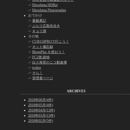
->
Hiroshima HDRer
->
Hiroshima Photographer
おでかけ
->
看藝累記
->
ぶらり広島街歩き
->
キョリ測
その他
->
CUB110PROで行こう！
->
ネット備忘録
->
BlognPlus を使おう！
->
FC2側 跡地
->
白ス海苔のニコ動倉庫
->
twilog
->
そら！
->
管理者ページ
ARCHIVES
2018年06月(4件)
2018年05月(4件)
2018年04月(13件)
2018年03月(13件)
2018年02月(5件)